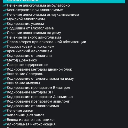
Лечение алкоголизма амбулаторно
Ксенотерапия при алкоголизме
Лечение алкоголизма иглоукалыванием
Мужской алкоголизм
Кодирование уколом
Подшивка от алкоголизма
Лечение алкоголизма на дому
Лечение пивного алкоголизма
Плазмаферез при алкогольной абстиненции
Подростковый алкоголизм
Хронический алкоголизм
Кодирование от алкоголя
Метод Довженко
Лазерное кодирование
Кодирование методом двойной блок
Вшивание Эспераль
Кодирование от алкоголизма на дому
Вшивание ампулы
Кодирование препаратом Вивитрол
Кодирование методом SIT
Кодирование препаратом Алгоминал
Кодирование препаратом аквилонг
Кодирование от алкоголизма
Лечение запоя
Капельница от запоя
Вывод из запоя в клинике
Алкогольная интоксикация