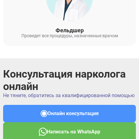
Фельдшер
Проведет все процедуры, назначенные врачом
ЗАДАТЬ ВОПРОС
Консультация нарколога
ЗАПОЛНИТЕ ФОРМУ
онлайн
ВЫЗВАТЬ ВРАЧА
Заполните форму ниже, мы вам
Не тяните, обратитесь за квалифицированной помощью
перезвоним
Онлайн консультация
ВЫБРАТЬ ГОРОД
Написать на WhatsApp