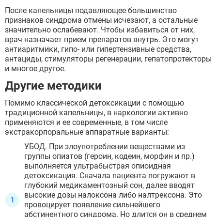
После капельницы подавляющее большинство
признаков синдрома отмены исчезают, а остальные
значительно ослабевают. Чтобы избавиться от них,
врач назначает прием препаратов внутрь. Это могут
антиаритмики, гипо- или гипертензивные средства,
антациды, стимуляторы регенерации, гепатопротекторы
и многое другое.
Другие методики
Помимо классической детоксикации с помощью
традиционной капельницы, в наркологии активно
применяются и ее современные, в том числе
экстракорпоральные аппаратные варианты:
УБОД. При злоупотреблении веществами из
группы опиатов (героин, кодеин, морфин и пр.)
выполняется ультрабыстрая опиоидная
детоксикация. Сначала пациента погружают в
глубокий медикаментозный сон, далее вводят
высокие дозы налоксона либо налтрексона. Это
провоцирует появление сильнейшего
абстинентного синдрома. Но длится он в среднем