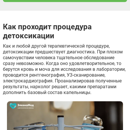
Отправить
Отправить
Оставляя заявку Вы соглашаетесь с
политикой
конфиденциальности
Отправить
Оставляя заявку Вы соглашаетесь с
политикой
Как проходит процедура
конфиденциальности
Оставляя заявку Вы соглашаетесь с
политикой
детоксикации
конфиденциальности
Как и любой другой терапевтической процедуре,
детоксикации предшествует диагностика. При плохом
самочувствии человека тщательное обследование
сразу невозможно. Когда оно удовлетворительное, то
берутся кровь и моча для исследования в лаборатории,
проводится рентгенография, УЗ-сканирование,
электрокардиография. Проанализировав полученные
результаты, нарколог решает, какими препаратами
дополнить базовый состав капельницы.