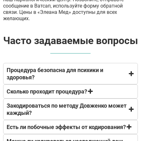
сообщение в Ватсап, используйте форму обратной
связи. Цены в «Элеана Мед» доступны для всех
желающих.
Часто задаваемые вопросы
Процедура безопасна для психики и
здоровья?
Сколько проходит процедура?
Да.
Закодироваться по методу Довженко может
Процедура кодирования занимает от полутора до
каждый?
двух часов.
Есть ли побочные эффекты от кодирования?
Нет. Так как суть метода – это гипноз, перед
процедурой проверяется насколько больной