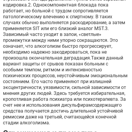
кодировка.2. Однокомпонентная блокада пока
работает, но больной с трудом сопротивляется
патологическому влечению к спиртному. В таких
случаях обычно выполняется раскодирование, а затем
применяется SIT или его близкий аналог MST.3.
Зависимый часто уходит в запои, «светлые»
промежутки между ними упорно сокращаются. Это
означает, что алкоголизм быстро прогрессирует,
необходимо надежно закодироваться, пока не
произошла окончательная деградация.Также данный
вариант защиты от срывов показан больным с
особыми темпом, ритмом и интенсивностью
психических процессов, неустойчивым эмоциональным
состоянием. Его часто применяют при излишней
эксцентричности, уязвимости, сильной зависимости от
мнения других людей. Здесь требуется избирательная,
кропотливая работа психиатра или психотерапевта. За
счет нее и использования дисульфирамсодержащего
средства получается достичь длительной устойчивой
ремиссии даже на третьей, считающейся конечной
стадии алкоголизма.