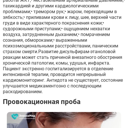
работы ЖКТ;• нестабильным артериальным давлением;•
тахикардией и другими кардиологическими
проблемами;• тремором рук;• жаром, переходящим в
зябкость;• приливами крови к лицу, шее, верхней части
груди в виде характерного покраснения кожи;•
судорожными приступами;• ощущением нехватки
воздуха, затрудненным дыханием;• помрачением
сознания, обмороками;• выраженными
психоэмоциональными расстройствами, паническим
страхом смерти.Развитие дисульфирам-этаноловой
реакции может стать причиной внезапного обострения
хронической патологии, комы, удушья, инфаркта.
Пациент экстренно госпитализируется в отделение
интенсивной терапии, проводится непрерывный
кардиомониторинг. Антидота не существует, состояние
улучшается медикаментозно с последующим
раскодированием.
Провокационная проба