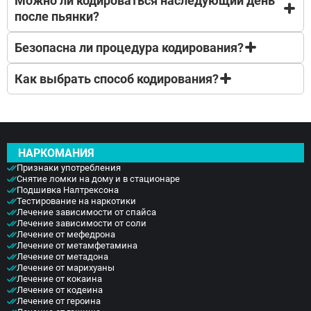
Можно ли кодироваться наследующий день
поддается его воздействию.
Если способ кодирования подобран правильно, и
после пьянки?
пациент сообщил о всех аллергиях и хронических
заболеваниях, то нет.
Безопасна ли процедура кодирования?
Нет сразу кодироваться нельзя необходимо
воздерживаться семь дней.
Как выбрать способ кодирования?
Процедура проводится опытными врачами после
предварительного осмотра.
Все зависит от состояния здоровья, возраста
пациента и стажа употребления, назначается
врачом после осмотра, самостоятельно такой
НАРКОМАНИЯ
выбор сделать нельзя.
Признаки употребления
Снятие ломки на дому и в стационаре
Подшивка Налтрексона
Тестирование на наркотики
Лечение зависимости от спайса
Лечение зависимости от соли
Лечение от мефедрона
Лечение от метамфетамина
Лечение от метадона
Лечение от марихуаны
Лечение от кокаина
Лечение от кодеина
Лечение от героина