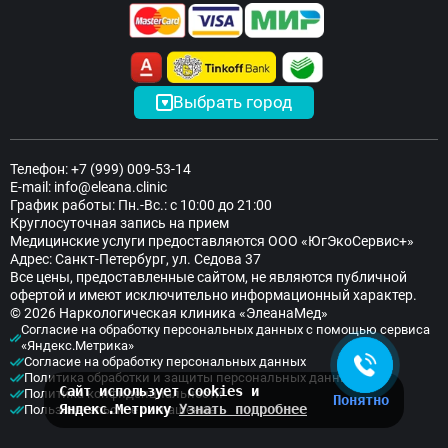
Выбрать город
Телефон:
+7 (999) 009-53-14
E-mail:
info@eleana.clinic
График работы: Пн.-Вс.: с 10:00 до 21:00
Елена Сомина
Круглосуточная запись на прием
Медицинские услуги предоставляются ООО «ЮгЭкоСервис+»
Здравствуйте! Готова помочь
Адрес: Санкт-Петербург, ул. Седова 37
вам. Напишите мне, если у
Все цены, предоставленные сайтом, не являются публичной
вас появятся вопросы.
офертой и имеют исключительно информационный характер.
© 2026 Наркологическая клиника «ЭлеанаМед»
Согласие на обработку персональных данных с помощью сервиса
«Яндекс.Метрика»
Согласие на обработку персональных данных
Политика обработки и защиты персональных данных
Сайт использует cookies и
Политика конфиденциальности
Понятно
Яндекс.Метрику
Узнать подробнее
Пользовательское соглашение