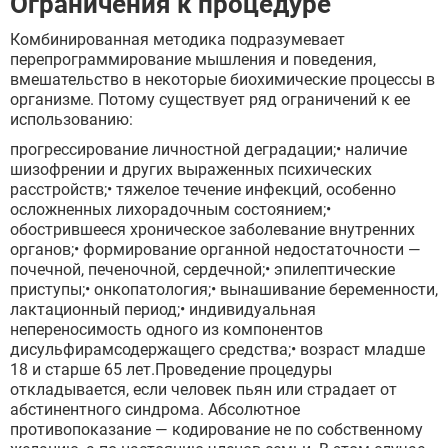
Ограничения к процедуре
Комбинированная методика подразумевает
перепрограммирование мышления и поведения,
вмешательство в некоторые биохимические процессы в
организме. Потому существует ряд ограничений к ее
использованию:
прогрессирование личностной деградации;• наличие
шизофрении и других выраженных психических
расстройств;• тяжелое течение инфекций, особенно
осложненных лихорадочным состоянием;•
обострившееся хроническое заболевание внутренних
органов;• формирование органной недостаточности —
почечной, печеночной, сердечной;• эпилептические
приступы;• онкопатология;• вынашивание беременности,
лактационный период;• индивидуальная
непереносимость одного из компонентов
дисульфирамсодержащего средства;• возраст младше
18 и старше 65 лет.Проведение процедуры
откладывается, если человек пьян или страдает от
абстинентного синдрома. Абсолютное
противопоказание — кодирование не по собственному