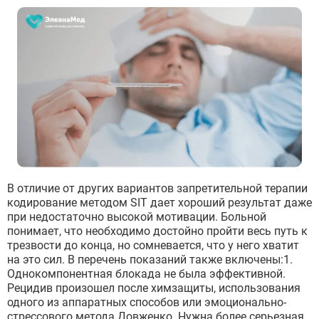
Отправить
Отправить
Оставляя заявку Вы соглашаетесь с
политикой
конфиденциальности
Отправить
Оставляя заявку Вы соглашаетесь с
политикой
конфиденциальности
Оставляя заявку Вы соглашаетесь с
политикой
конфиденциальности
В отличие от других вариантов запретительной терапии
кодирование методом SIT дает хороший результат даже
при недостаточно высокой мотивации. Больной
понимает, что необходимо достойно пройти весь путь к
трезвости до конца, но сомневается, что у него хватит
на это сил. В перечень показаний также включены:1.
Однокомпонентная блокада не была эффективной.
Рецидив произошел после химзащиты, использования
одного из аппаратных способов или эмоционально-
стрессового метода Довженко. Нужна более серьезная