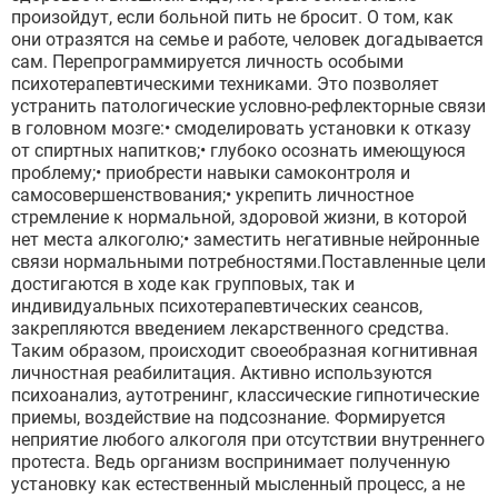
произойдут, если больной пить не бросит. О том, как
они отразятся на семье и работе, человек догадывается
сам. Перепрограммируется личность особыми
психотерапевтическими техниками. Это позволяет
устранить патологические условно-рефлекторные связи
в головном мозге:• смоделировать установки к отказу
от спиртных напитков;• глубоко осознать имеющуюся
проблему;• приобрести навыки самоконтроля и
самосовершенствования;• укрепить личностное
стремление к нормальной, здоровой жизни, в которой
нет места алкоголю;• заместить негативные нейронные
связи нормальными потребностями.Поставленные цели
достигаются в ходе как групповых, так и
индивидуальных психотерапевтических сеансов,
закрепляются введением лекарственного средства.
Таким образом, происходит своеобразная когнитивная
личностная реабилитация. Активно используются
психоанализ, аутотренинг, классические гипнотические
приемы, воздействие на подсознание. Формируется
неприятие любого алкоголя при отсутствии внутреннего
протеста. Ведь организм воспринимает полученную
установку как естественный мысленный процесс, а не