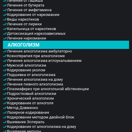
Лечение от гашиша
Лечение от бутирата
Лечение от амфетамина
Кодирование от наркомании
Виды наркотиков
Лечение от лирики
Капельница от наркотиков
Детоксикация наркозависимых
Лечение наркомании
АЛКОГОЛИЗМ
Лечение алкоголизма амбулаторно
Ксенотерапия при алкоголизме
Лечение алкоголизма иглоукалыванием
Мужской алкоголизм
Кодирование уколом
Подшивка от алкоголизма
Лечение алкоголизма на дому
Лечение пивного алкоголизма
Плазмаферез при алкогольной абстиненции
Подростковый алкоголизм
Хронический алкоголизм
Кодирование от алкоголя
Метод Довженко
Лазерное кодирование
Кодирование методом двойной блок
Вшивание Эспераль
Кодирование от алкоголизма на дому
Вшивание ампулы