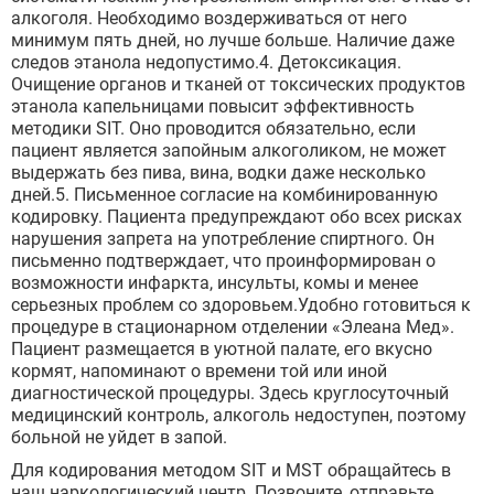
алкоголя. Необходимо воздерживаться от него
минимум пять дней, но лучше больше. Наличие даже
следов этанола недопустимо.4. Детоксикация.
Очищение органов и тканей от токсических продуктов
этанола капельницами повысит эффективность
методики SIT. Оно проводится обязательно, если
пациент является запойным алкоголиком, не может
выдержать без пива, вина, водки даже несколько
дней.5. Письменное согласие на комбинированную
кодировку. Пациента предупреждают обо всех рисках
нарушения запрета на употребление спиртного. Он
письменно подтверждает, что проинформирован о
возможности инфаркта, инсульты, комы и менее
серьезных проблем со здоровьем.Удобно готовиться к
процедуре в стационарном отделении «Элеана Мед».
Пациент размещается в уютной палате, его вкусно
кормят, напоминают о времени той или иной
диагностической процедуры. Здесь круглосуточный
медицинский контроль, алкоголь недоступен, поэтому
больной не уйдет в запой.
Для кодирования методом SIT и MST обращайтесь в
наш наркологический центр. Позвоните, отправьте