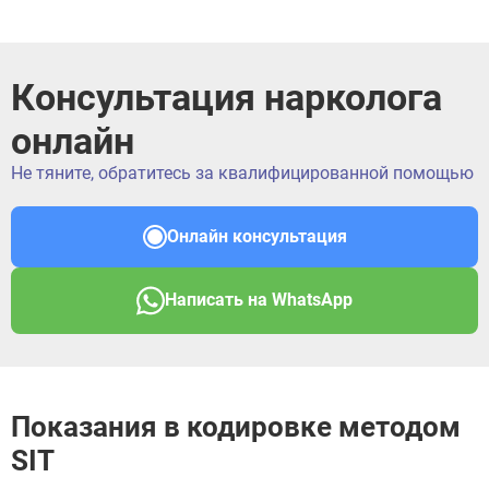
Консультация нарколога
онлайн
Не тяните, обратитесь за квалифицированной помощью
Онлайн консультация
Написать на WhatsApp
ЗАДАТЬ ВОПРОС
ЗАПОЛНИТЕ ФОРМУ
ВЫЗВАТЬ ВРАЧА
Заполните форму ниже, мы вам
Показания в кодировке методом
перезвоним
SIT
ВЫБРАТЬ ГОРОД