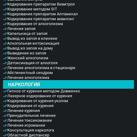
Кодирование препаратом Вивитрол
Кодирование методом SIT
Кодирование препаратом Алгоминал
Кодирование препаратом аквилонг
Кодирование от алкоголизма
Лечение запоя
Капельница от запоя
Вывод из запоя в клинике
Алкогольная интоксикация
Вывод из запоя на дому
Выведение из запоя
Женский алкоголизм
Детоксикация от алкоголя
Лечение алкоголизма в стационаре
Абстинентный синдром
Лечение алкоголизма
НАРКОЛОГИЯ
Гипноз от курения методом Довженко
Лазерное кодирование от курения
Кодирование от курения уколом
Кодирование от курения
Лечение курения
Принудительное лечение
Лечение токсикомании
Лечение игромании
Консультация нарколога
Областной диспансер