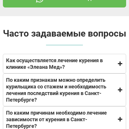
Часто задаваемые вопросы
Как осуществляется лечение курения в
клинике «Элеана Мед»?
По каким признакам можно определить
Профессиональные и опытные специалисты
курильщика со стажем и необходимость
наркологического центра «Элеана Мед» в Санкт-
лечения последствий курения в Санкт-
Петербурге осуществляют эффективное лечение
от курения гипнозом, лазером или иным и
Петербурге?
методами в сочетании с медикаментозной
терапией.
По каким причинам необходимо лечение
У курильщика со стажем может появляться
Самостоятельные попытки справиться с таким
зависимости от курения в Санкт-
следующая негативная симптоматика такого
влечением в преобладающем большинстве
Петербурге?
влечения:
случаев не приводят к положительным и