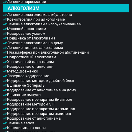
настолько тяжёлыми, что человек не выдерживает
Лечение наркомании
И для достижения устойчивого и продуктивного
И вскоре человек начинает замечать нехватку
и вновь закуривает. И даже если зависимый
АЛКОГОЛИЗМ
результата наши опытные и квалифицированные
сигаретного дыма.
переборол в себе желание закурить и тягостные
специалисты применяют совокупность
Лечение алкоголизма амбулаторно
И уже из потребности получения удовольствия
симптомы отступают, то закоренелая привычка
Ксенотерапия при алкоголизме
лекарственных препаратов различных форм с
сигареты переходят в привычку с формированием
желания ещё многое время может сохраняться.
Лечение алкоголизма иглоукалыванием
профессиональной психотерапией.
физической и психической зависимости. Табак
Мужской алкоголизм
Поэтому
В ходе применения психотерапевтического
начинает встраиваться в естественные
Кодирование уколом
всё же лечение от курения по доступной цене
воздействия у пациента в сознании и подсознании
Подшивка от алкоголизма
физиологические процессы организма. А вот
следует доверить профессионалам.
Лечение алкоголизма на дому
формируется установка на полный отказ от
отсутствие привычной дозы, напротив, приводит к
Лечение пивного алкоголизма
курения. Такая мера помогает побороть
развитию различных вегетососудистых нарушений
Плазмаферез при алкогольной абстиненции
пристрастие на всю оставшуюся жизнь.
и сбоям протекания нормальных внутренних
Подростковый алкоголизм
Профессиональное лечение курения в Санкт-
Хронический алкоголизм
обменных процессов.
Кодирование от алкоголя
Петербурге осуществляется качественно и
Метод Довженко
эффективно опытными специалистами
Лазерное кодирование
наркологического центра «Элеана Мед» с
Кодирование методом двойной блок
применением персонального подхода к каждому
Вшивание Эспераль
Кодирование от алкоголизма на дому
пациенту.
Вшивание ампулы
Кодирование препаратом Вивитрол
Кодирование методом SIT
Кодирование препаратом Алгоминал
Кодирование препаратом аквилонг
Кодирование от алкоголизма
Лечение запоя
Капельница от запоя