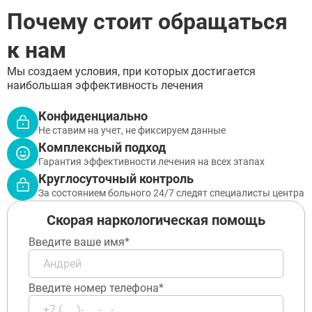
ЗАДАТЬ ВОПРОС
Почему стоит обращаться
ЗАПОЛНИТЕ ФОРМУ
к нам
ВЫЗВАТЬ ВРАЧА
Заполните форму ниже, мы вам
Мы создаем условия, при которых достигается
перезвоним
наибольшая эффективность лечения
ВЫБРАТЬ ГОРОД
Конфиденциально
Не ставим на учет, не фиксируем данные
Комплексный подход
Гарантия эффективности лечения на всех этапах
Отправить
Круглосуточный контроль
Отправить
За состоянием больного 24/7 следят специалисты центра
Оставляя заявку Вы соглашаетесь с
политикой
конфиденциальности
Отправить
Оставляя заявку Вы соглашаетесь с
политикой
Скорая наркологическая помощь
конфиденциальности
Оставляя заявку Вы соглашаетесь с
политикой
Введите ваше имя*
конфиденциальности
Введите номер телефона*